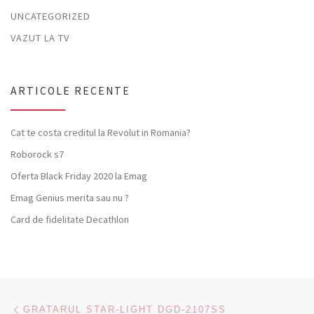
UNCATEGORIZED
VAZUT LA TV
ARTICOLE RECENTE
Cat te costa creditul la Revolut in Romania?
Roborock s7
Oferta Black Friday 2020 la Emag
Emag Genius merita sau nu ?
Card de fidelitate Decathlon
Navigare articole
Previous post
GRATARUL STAR-LIGHT DGD-2107SS