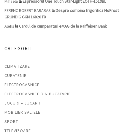
Mihaela
la
Espressorul One Touch Star-Light EOTH-1519BL
FERENC ROBERT BARABAS
la
Despre combina frigorifica NoFrost
GRUNDIG GKN 16820 FX
Aleks
la
Cardul de cumparaturi eMAG de la Raiffeisen Bank
CATEGORII
CLIMATIZARE
CURATENIE
ELECTROCASNICE
ELECTROCASNICE DIN BUCATARIE
JOCURI – JUCARII
MOBILIER SALTELE
SPORT
TELEVIZOARE