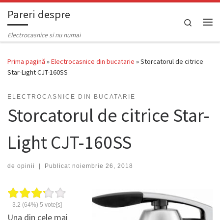
Pareri despre
Skip to content
Search
Men
Electrocasnice si nu numai
Prima pagină
»
Electrocasnice din bucatarie
»
Storcatorul de citrice
Star-Light CJT-160SS
ELECTROCASNICE DIN BUCATARIE
Storcatorul de citrice Star-
Light CJT-160SS
de
opinii
|
Publicat
noiembrie 26, 2018
3.2
(64%)
5
vote[s]
Una din cele mai