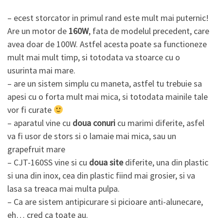
– ecest storcator in primul rand este mult mai puternic!
Are un motor de
160W
, fata de modelul precedent, care
avea doar de 100W. Astfel acesta poate sa functioneze
mult mai mult timp, si totodata va stoarce cu o
usurinta mai mare.
– are un sistem simplu cu maneta, astfel tu trebuie sa
apesi cu o forta mult mai mica, si totodata mainile tale
vor fi curate
– aparatul vine cu
doua conuri
cu marimi diferite, asfel
va fi usor de stors si o lamaie mai mica, sau un
grapefruit mare
– CJT-160SS vine si cu
doua site
diferite, una din plastic
si una din inox, cea din plastic fiind mai grosier, si va
lasa sa treaca mai multa pulpa.
– Ca are sistem antipicurare si picioare anti-alunecare,
eh… cred ca toate au.