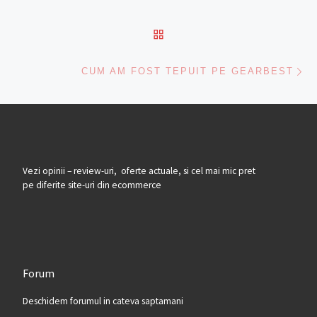
BACK TO POST LIST
Ne
CUM AM FOST TEPUIT PE GEARBEST
Vezi opinii – review-uri, oferte actuale, si cel mai mic pret
pe diferite site-uri din ecommerce
Forum
Deschidem forumul in cateva saptamani