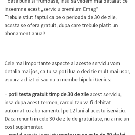
Toate bune si frumoase, insa sa vedem mai detaliat ce
inseamna acest „serviciu premium Emag”
Trebuie stiut faptul ca pe o perioada de 30 de zile,
acesta se ofera gratuit, dupa care trebuie platit un
abonament anual!
Cele mai importante aspecte al aceste serviciu vom
detalia mai jos, ca tu sa poti lua o decizie mult mai usor,
asupra achiztiei sau nu a memberhipului Genius:
–
poti testa gratuit timp de 30 de zile
acest serviciu,
insa dupa acest termen, cardul tau va fi debitat
automat cu abonamentul pe 12 luni al acestu iserviciu.
Daca renunti in cele 30 de zile de gratuitate, nu ai niciun
cost suplimentar.
–
costul
acestui serviciu
pentru un an este de 99 de lei
.