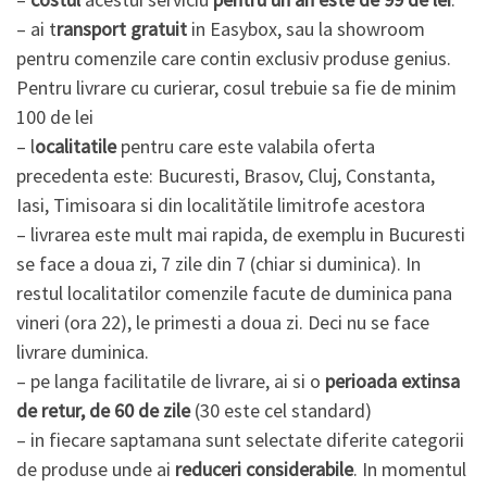
– ai t
ransport gratuit
in Easybox, sau la showroom
pentru comenzile care contin exclusiv produse genius.
Pentru livrare cu curierar, cosul trebuie sa fie de minim
100 de lei
– l
ocalitatile
pentru care este valabila oferta
precedenta este: Bucuresti, Brasov, Cluj, Constanta,
Iasi, Timisoara si din localitătile limitrofe acestora
– livrarea este mult mai rapida, de exemplu in Bucuresti
se face a doua zi, 7 zile din 7 (chiar si duminica). In
restul localitatilor comenzile facute de duminica pana
vineri (ora 22), le primesti a doua zi. Deci nu se face
livrare duminica.
– pe langa facilitatile de livrare, ai si o
perioada extinsa
de retur, de 60 de zile
(30 este cel standard)
– in fiecare saptamana sunt selectate diferite categorii
de produse unde ai
reduceri considerabile
. In momentul