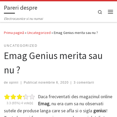
Pareri despre
Skip to content
Search
Men
Electrocasnice si nu numai
Prima pagină
»
Uncategorized
»
Emag Genius merita sau nu ?
UNCATEGORIZED
Emag Genius merita sau
nu ?
de
opinii
|
Publicat
noiembrie 6, 2020
|
3 comentarii
Daca frecventati des magazinul online
Emag
, nu era cum sa nu observati
3.3
(65%)
4
vote[s]
sutele de produse langa care se afla si o sigla
genius
!