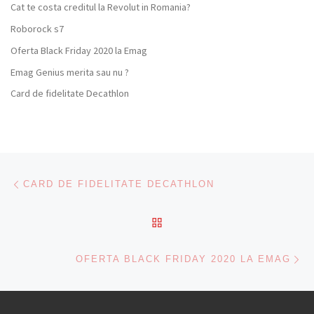
Cat te costa creditul la Revolut in Romania?
Roborock s7
Oferta Black Friday 2020 la Emag
Emag Genius merita sau nu ?
Card de fidelitate Decathlon
Navigare articole
Previous post
CARD DE FIDELITATE DECATHLON
BACK TO POST LIST
Ne
OFERTA BLACK FRIDAY 2020 LA EMAG