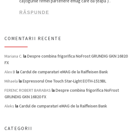
câștigurile firmei partenere emag care da țeapă ) .
RĂSPUNDE
COMENTARII RECENTE
Mariana C.
la
Despre combina frigorifica NoFrost GRUNDIG GKN 16820
FX
Alex B
la
Cardul de cumparaturi eMAG de la Raiffeisen Bank
Mihaela
la
Espressorul One Touch Star-Light EOTH-1519BL
FERENC ROBERT BARABAS
la
Despre combina frigorifica NoFrost
GRUNDIG GKN 16820 FX
Aleks
la
Cardul de cumparaturi eMAG de la Raiffeisen Bank
CATEGORII