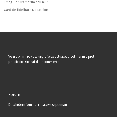
Emag Genius merita sau nu ?
Card de fidelitate Decathlon
Vezi opinii – review-uri, oferte actuale, si cel mai mic pret
pe diferite site-uri din ecommerce
Forum
Deschidem forumul in cateva saptamani