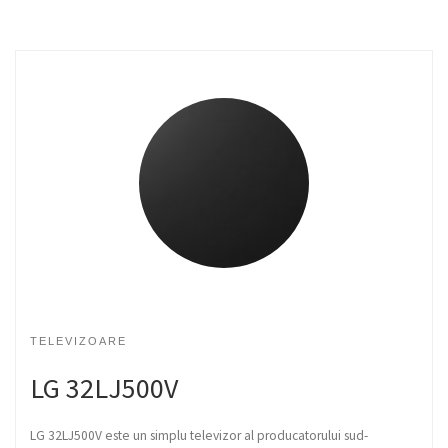
TELEVIZOARE
LG 32LJ500V
LG 32LJ500V este un simplu televizor al producatorului sud-