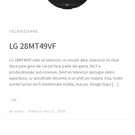
TELEVIZOARE
LG 28MT49VF
LG 28MT49VF este un televizor ca oricare altul, televizor ce chiar
daca pare greu de crezut face parte din gama 2017 a
producatorului sud-coreean, fiind un televizor aproape deloc
aspectuos, cu specificatii decente si un pret pe masura. Insa, toate
aceste lucruri vor fi mentionate indata, mai jos. Design Dupa […]
LG
de
opinii
Publicat
mai 11, 2018