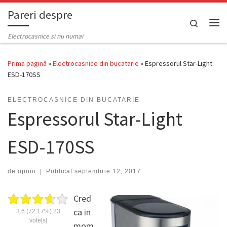
Pareri despre
Skip to content
Search
Men
Electrocasnice si nu numai
Prima pagină
»
Electrocasnice din bucatarie
»
Espressorul Star-Light
ESD-170SS
ELECTROCASNICE DIN BUCATARIE
Espressorul Star-Light
ESD-170SS
de
opinii
|
Publicat
septembrie 12, 2017
Cred
ca in
3.6
(72.17%)
23
vote[s]
mom