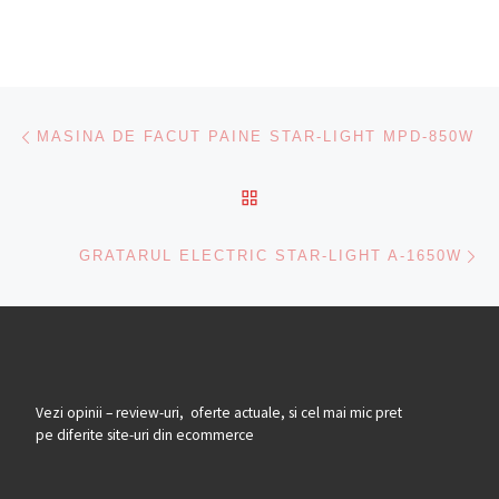
Navigare articole
Previous post
MASINA DE FACUT PAINE STAR-LIGHT MPD-850W
BACK TO POST LIST
Ne
GRATARUL ELECTRIC STAR-LIGHT A-1650W
Vezi opinii – review-uri, oferte actuale, si cel mai mic pret
pe diferite site-uri din ecommerce