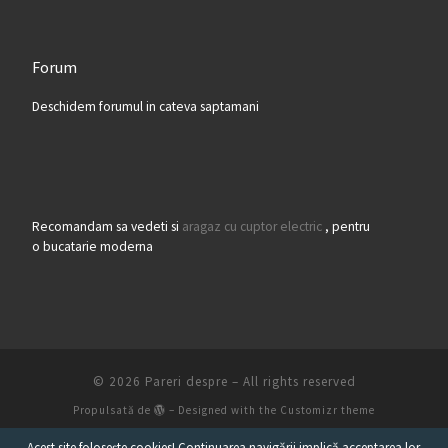
Forum
Deschidem forumul in cateva saptamani
Recomandam sa vedeti si
aragaz cu cuptor electric
, pentru
o bucatarie moderna
© 2026
Pareri despre
– All rights reserved
Propulsată de
– Designed with the
Customizr theme
Acest site foloseşte cookies! Continuarea navigării implică acceptarea lor.