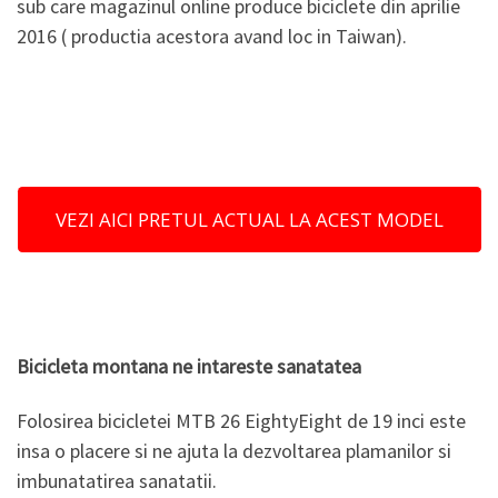
sub care magazinul online produce biciclete din aprilie
2016 ( productia acestora avand loc in Taiwan).
VEZI AICI PRETUL ACTUAL LA ACEST MODEL
Bicicleta montana ne intareste sanatatea
Folosirea bicicletei MTB 26 EightyEight de 19 inci este
insa o placere si ne ajuta la dezvoltarea plamanilor si
imbunatatirea sanatatii.