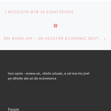
Navigare articole
Previous post
BICICLETA MTB 29 EIGHTYEIGHT
BACK TO POST LIST
Ne
DRI BUDDI AIR – UN USCATOR ECONOMIC DESTINAT SPATIILOR MICI
Vezi opinii – review-uri, oferte actuale, si cel mai mic pret
pe diferite site-uri din ecommerce
Forum