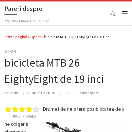
Pareri despre
Skip to content
Search
Men
Electrocasnice si nu numai
Prima pagină
»
Sport
»
bicicleta MTB 26 EightyEight de 19 inci
SPORT
bicicleta MTB 26
EightyEight de 19 inci
de
opinii
|
Publicat
aprilie 3, 2018
|
2 comentarii
Drumetiile ne ofera posibilitatea de a
4
(80%)
7
vote[s]
ne oxigena
plamanii si