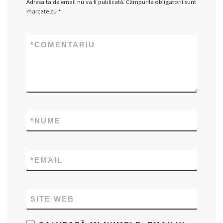
Adresa ta de email nu va fi publicată.
Câmpurile obligatorii sunt
marcate cu
*
*
COMENTARIU
*
NUME
*
EMAIL
SITE WEB