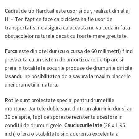
Cadrul
de tip Hardtail este usor si dur, realizat din aliaj
Hi – Ten fapt ce face ca bicicleta sa fie usor de
transportat si ne asigura ca aceasta nu va ceda in fata
obstacolelor naturale decat cu foarte mare greutate.
Furca
este din otel dur (cu o cursa de 60 milimetri) fiind
prevazuta cu un sistem de amortizoare de tip arc si
preia in totalitate socurile produse de drumurile dificile
lasandu-ne posibilitatea de a savura la maxim placerile
unei drumetii in natura.
Rotile sunt proiectate special pentru drumetiile
montane. Jantele duble sunt dintr-un aluminiu dur si au
36 de spite, fapt ce sporeste rezistenta acestora in
conditii de drumuri grele.
Cauciucurile late
(26 x 1.95
inch) ofera o stabilitate si o aderenta excelenta a