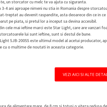
te, un storcator cu melc te va ajuta cu siguranta.
3-4 ani aproape nimeni nu stia in Romania despre storcatoa
at-treptat au devenit raspandite, asta deoarece din ce in c
arut pe piata, si pretul lor a inceput sa devina accesibil.
in cele mai ieftine marci este Star Light, care are vanzari f
storcatoarele lui sunt ieftine, sunt si destul de bune.
Light SJB-200SS este ultimul model al acetui producator, ap
ne cu o multime de noutati in aceasta categorie.
VEZI AICI SI ALTE DETAL
ura de alimentare mare, de 8 cm si totusi o viteza redusa d