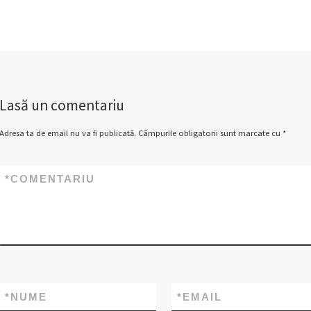
mic in comparatie cu alte
[…]
Lasă un comentariu
Adresa ta de email nu va fi publicată.
Câmpurile obligatorii sunt marcate cu
*
*
COMENTARIU
*
NUME
*
EMAIL