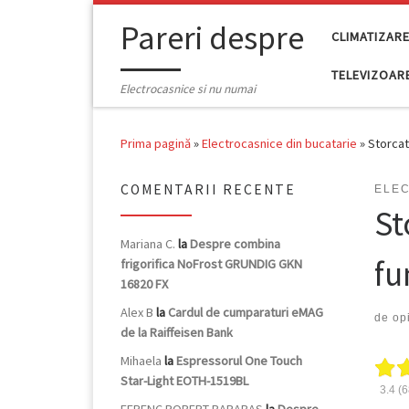
Skip to content
Pareri despre
CLIMATIZAR
TELEVIZOAR
Electrocasnice si nu numai
Prima pagină
»
Electrocasnice din bucatarie
»
Storcat
COMENTARII RECENTE
ELEC
St
Mariana C.
la
Despre combina
fu
frigorifica NoFrost GRUNDIG GKN
16820 FX
Alex B
la
Cardul de cumparaturi eMAG
de
opi
de la Raiffeisen Bank
Mihaela
la
Espressorul One Touch
Star-Light EOTH-1519BL
3.4
(