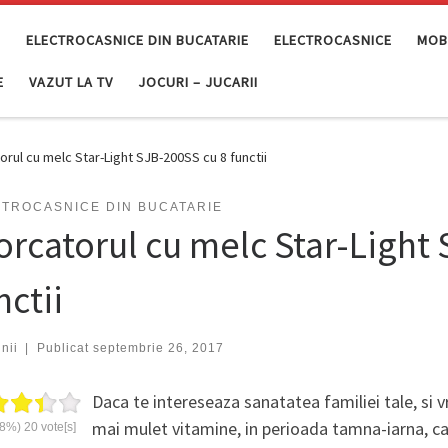
E
ELECTROCASNICE DIN BUCATARIE
ELECTROCASNICE
MOBI
E
VAZUT LA TV
JOCURI – JUCARII
orul cu melc Star-Light SJB-200SS cu 8 functii
TROCASNICE DIN BUCATARIE
orcatorul cu melc Star-Light
nctii
nii
|
Publicat
septembrie 26, 2017
Daca te intereseaza sanatatea familiei tale, si vr
mai mulet vitamine, in perioada tamna-iarna, c
68%)
20
vote[s]