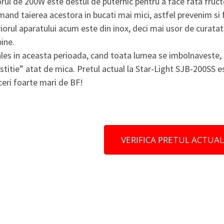
ul de 200W este destul de puternic pentru a face fata fructe
and taierea acestora in bucati mai mici, astfel prevenim si 
iorul aparatului acum este din inox, deci mai usor de curatat, 
ine.
les in aceasta perioada, cand toata lumea se imbolnaveste, 
stitie” atat de mica. Pretul actual la Star-Light SJB-200SS es
eri foarte mari de BF!
VERIFICA PRETUL ACTUAL 