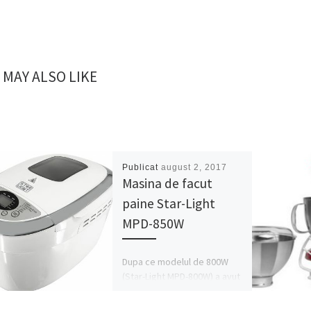
 MAY ALSO LIKE
Publicat
august 2, 2017
Masina de facut
paine Star-Light
MPD-850W
Dupa ce modelul de 800W
(Star-Light MPD-800W) a avut
vanzari peste asteptari,
deoarece are un pret foarte