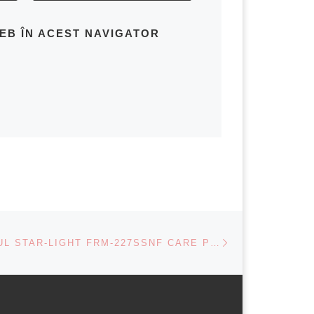
WEB ÎN ACEST NAVIGATOR
Next post
CONGELATORUL STAR-LIGHT FRM-227SSNF CARE POATE FI SI FRIGIDER