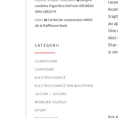
FERENC ROBERT BARABAS
la
Despre
races
combina frigorifica NoFrost GRUNDIG
Acum 
GKN 16820 FX
trapt
Aleks
la
Cardul de cumparaturi eMAG
au ap
de la Raiffeisen Bank
Una d
desi 
Star-
CATEGORII
si vi
CLIMATIZARE
CURATENIE
ELECTROCASNICE
ELECTROCASNICE DIN BUCATARIE
JOCURI – JUCARII
MOBILIER SALTELE
SPORT
Are g