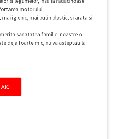
lor si legumelor, insa la radacinoase
fortarea motorului.
mai igienic, mai putin plastic, si arata si
merita sanatatea familiei noastre o
te deja foarte mic, nu va asteptati la
AICI