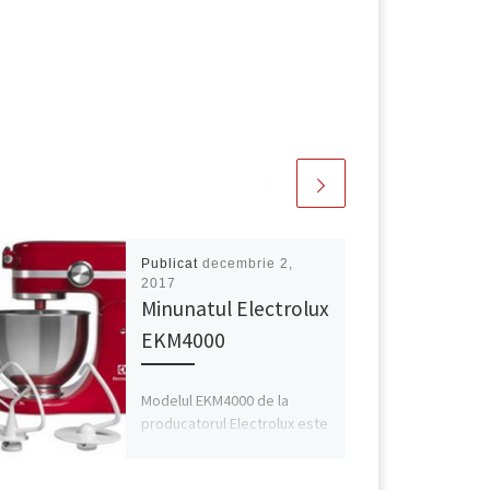
Publicat
decembrie 2,
2017
Minunatul Electrolux
EKM4000
Modelul EKM4000 de la
producatorul Electrolux este
un robot de bucatarie cu un
design cochet, fiind de o