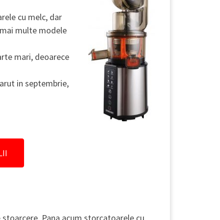
rele cu melc, dar
e mai multe modele
oarte mari, deoarece
arut in septembrie,
II
e stoarcere. Pana acum storcatoarele cu