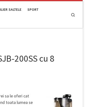
LIER SALTELE
SPORT
Search
 SJB-200SS cu 8
ei sa le oferi cat
and toata lumea se