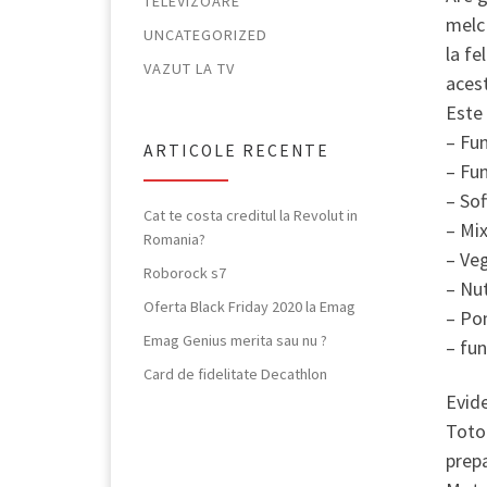
TELEVIZOARE
melc 
UNCATEGORIZED
la fe
VAZUT LA TV
acest
Este 
– Fun
ARTICOLE RECENTE
– Fun
– Sof
Cat te costa creditul la Revolut in
– Mix
Romania?
– Ve
Roborock s7
– Nut
Oferta Black Friday 2020 la Emag
– Pom
Emag Genius merita sau nu ?
– fun
Card de fidelitate Decathlon
Evide
Tot
prepa