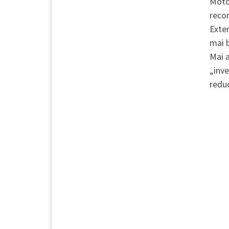
Motor
recom
Exter
mai b
Mai a
„inve
reduc