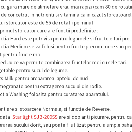
cu gura mare de alimetare erau mai rapizi (cam 80 de rotatii
l de concetrat in nutrienti si vitamina ca in cazul storcatoar
ui storcator este de 55 de rotatii pe minut.
primul storcator care are functii predefinite :
ctia Hard este potrivita pentru legumele si fructele tari pr
ctia Medium se va folosi pentru fructe precum mere sau per
t pentru fructe moi
ed Juice va permite combinarea fructelor moi cu cele tari.
getable pentru sucul de legume.
s Milk pentru prepararea laptelui de nuci.
egranate pentru extragerea sucului din rodie.
ctia Washing folosita pentru curatarea aparatului.
nt are si stoarcere Normala, si functie de Reverse.
odata
Star light SJB-200SS
are si dop anti picurare, pentru 
rarea sucului dorit, sau poate fi utilizat pentru a umple paha