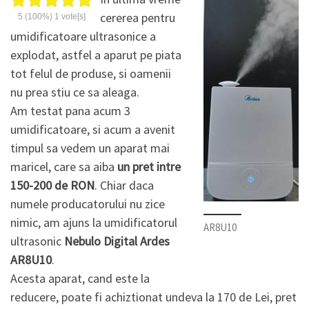
cererea pentru
5
(100%)
1
vote[s]
umidificatoare ultrasonice a
explodat, astfel a aparut pe piata
tot felul de produse, si oamenii
nu prea stiu ce sa aleaga.
Am testat pana acum 3
umidificatoare, si acum a avenit
timpul sa vedem un aparat mai
maricel, care sa aiba
un pret intre
150-200 de RON
. Chiar daca
numele producatorului nu zice
nimic, am ajuns la umidificatorul
AR8U10
ultrasonic
Nebulo Digital Ardes
AR8U10
.
Acesta aparat, cand este la
reducere, poate fi achiztionat undeva la 170 de Lei, pret