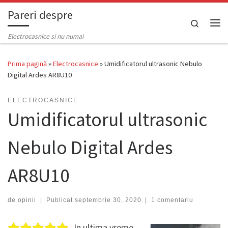
Pareri despre
Skip to content
Search
Men
Electrocasnice si nu numai
Prima pagină
»
Electrocasnice
»
Umidificatorul ultrasonic Nebulo
Digital Ardes AR8U10
ELECTROCASNICE
Umidificatorul ultrasonic
Nebulo Digital Ardes
AR8U10
de
opinii
|
Publicat
septembrie 30, 2020
|
1 comentariu
In ultima vreme