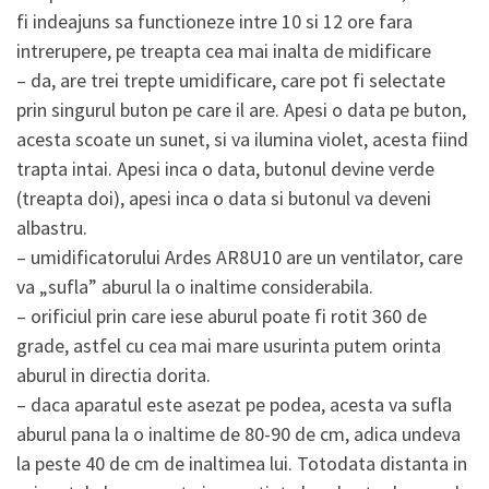
fi indeajuns sa functioneze intre 10 si 12 ore fara
intrerupere, pe treapta cea mai inalta de midificare
– da, are trei trepte umidificare, care pot fi selectate
prin singurul buton pe care il are. Apesi o data pe buton,
acesta scoate un sunet, si va ilumina violet, acesta fiind
trapta intai. Apesi inca o data, butonul devine verde
(treapta doi), apesi inca o data si butonul va deveni
albastru.
– umidificatorului Ardes AR8U10 are un ventilator, care
va „sufla” aburul la o inaltime considerabila.
– orificiul prin care iese aburul poate fi rotit 360 de
grade, astfel cu cea mai mare usurinta putem orinta
aburul in directia dorita.
– daca aparatul este asezat pe podea, acesta va sufla
aburul pana la o inaltime de 80-90 de cm, adica undeva
la peste 40 de cm de inaltimea lui. Totodata distanta in