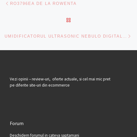
Navigare articole
RO3796EA DE LA ROWENTA
BACK TO POST LIST
Ne
UMIDIFICATORUL ULTRASONIC NEBULO DIGITAL ARDES AR8U10 PENTRU AROMATERAPIE
Vezi opinii – review-uri, oferte actuale, si cel mai mic pret
pe diferite site-uri din ecommerce
Forum
Deschidem forumul in cateva saptamani