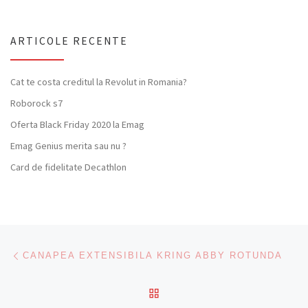
ARTICOLE RECENTE
Cat te costa creditul la Revolut in Romania?
Roborock s7
Oferta Black Friday 2020 la Emag
Emag Genius merita sau nu ?
Card de fidelitate Decathlon
Navigare articole
Previous post
CANAPEA EXTENSIBILA KRING ABBY ROTUNDA
BACK TO POST LIST