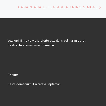
Ne
CANAPEAUA EXTENSIBILA KRING SIMONE
Vezi opinii – review-uri, oferte actuale, si cel mai mic pret
pe diferite site-uri din ecommerce
Forum
Deschidem forumul in cateva saptamani