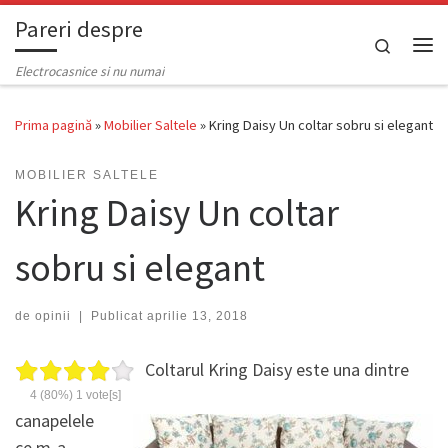
Pareri despre
Skip to content
Search
Men
Electrocasnice si nu numai
Prima pagină
»
Mobilier Saltele
»
Kring Daisy Un coltar sobru si elegant
MOBILIER SALTELE
Kring Daisy Un coltar
sobru si elegant
de
opinii
|
Publicat
aprilie 13, 2018
Coltarul Kring Daisy este una dintre
4
(80%)
1
vote[s]
canapelele
ce m-a