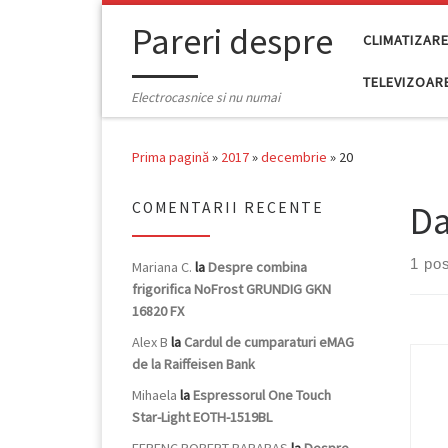
Skip to content
Pareri despre
CLIMATIZAR
TELEVIZOAR
Electrocasnice si nu numai
Prima pagină
»
2017
»
decembrie
»
20
Da
COMENTARII RECENTE
1 pos
Mariana C.
la
Despre combina
frigorifica NoFrost GRUNDIG GKN
16820 FX
Alex B
la
Cardul de cumparaturi eMAG
de la Raiffeisen Bank
Mihaela
la
Espressorul One Touch
Star-Light EOTH-1519BL