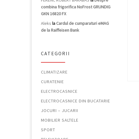
FERENC ROBERT BARABAS
la
Despre
combina frigorifica NoFrost GRUNDIG
GKN 16820 FX
Aleks
la
Cardul de cumparaturi eMAG
de la Raiffeisen Bank
CATEGORII
CLIMATIZARE
CURATENIE
ELECTROCASNICE
ELECTROCASNICE DIN BUCATARIE
JOCURI – JUCARII
MOBILIER SALTELE
SPORT