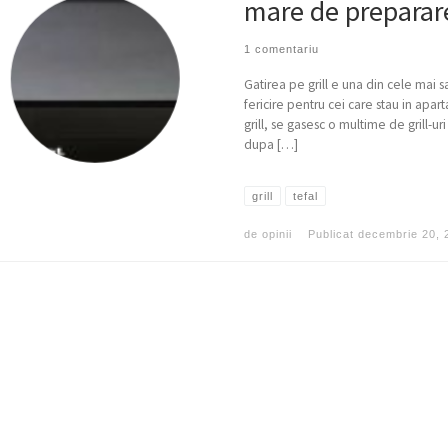
mare de preparar
1 comentariu
Gatirea pe grill e una din cele mai 
fericire pentru cei care stau in apar
grill, se gasesc o multime de grill-ur
dupa […]
grill
tefal
de
opinii
Publicat
decembrie 20, 