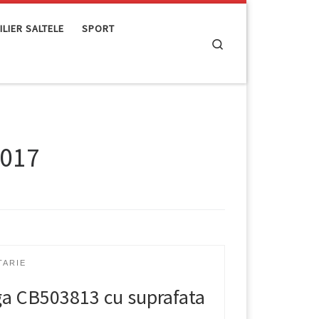
LIER SALTELE
SPORT
Search
2017
TARIE
aga CB503813 cu suprafata